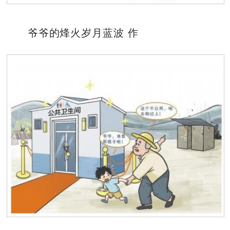
爷爷的烽火岁月蓝波 作