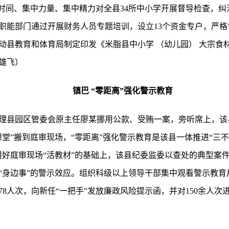
中时间、集中力量、集中精力对全县34所中小学开展督导检查，
职能部门通过开展财务人员专题培训，设立13个资金专户，严
动县教育和体育局制定印发《米脂县中小学 （幼儿园） 大宗食
刘雄飞）
镇巴 “零距离”强化警示教育
理县园区管委会原主任廖某挪用公款、受贿一案，旁听席上，该
堂”搬到庭审现场，“零距离”强化警示教育是该县一体推进“三不
用好庭审现场“活教材”的基础上，该县纪委监委以查处的典型案
“身边事”的警示效应。组织科级以上领导干部集中观看警示教育
8人次，向新任“一把手”发放廉政风险提示函，并对150余人