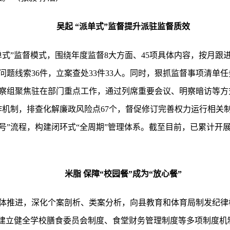
吴起 “派单式”监督提升派驻监督质效
单式”监督模式，围绕年度监督8大方面、45项具体内容，按月跟
题线索36件，立案查处33件33人。同时，狠抓监督事项清单
察组聚焦驻在部门重点工作，通过列席重要会议、明察暗访等方
机制，排查化解廉政风险点67个，督促修订完善权力运行相关制
号”流程，构建闭环式“全周期”管理体系。截至目前，已累计开展
米脂 保障“校园餐”成为“放心餐”
体推进，深化个案剖析、类案分析，向县教育和体育局制发纪律
，建立健全学校膳食委员会制度、食堂财务管理制度等多项制度机