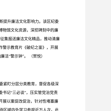
断提升廉洁文化影响力。该区纪委
博物馆文化资源，深挖碑刻中的廉
时征集报送廉洁文化精品，推动清廉
作警示教育片《破纪之鉴》，开展
廉洁“警示钟”。 （贺悦）
委紧盯分层分类教育，督促各级深
委书记“三必谈”，压实管党治党责
开展以案促改促治，针对性堵塞廉
待区域内外学习参观近万人次。此