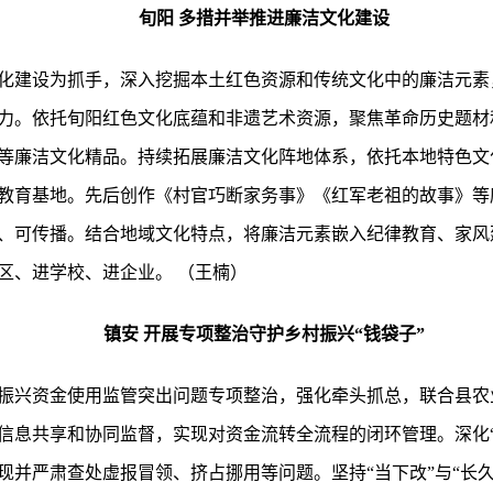
旬阳 多措并举推进廉洁文化建设
化建设为抓手，深入挖掘本土红色资源和传统文化中的廉洁元素
力。依托旬阳红色文化底蕴和非遗艺术资源，聚焦革命历史题材
等廉洁文化精品。持续拓展廉洁文化阵地体系，依托本地特色文
教育基地。先后创作《村官巧断家务事》《红军老祖的故事》等
、可传播。结合地域文化特点，将廉洁元素嵌入纪律教育、家风
区、进学校、进企业。 （王楠）
镇安 开展专项整治守护乡村振兴“钱袋子”
振兴资金使用监管突出问题专项整治，强化牵头抓总，联合县农
信息共享和协同监督，实现对资金流转全流程的闭环管理。深化“
现并严肃查处虚报冒领、挤占挪用等问题。坚持“当下改”与“长