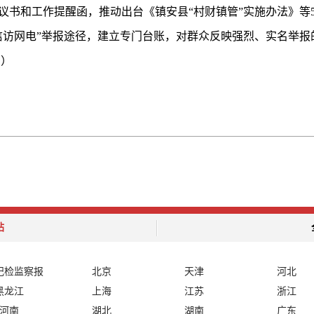
议书和工作提醒函，推动出台《镇安县“村财镇管”实施办法》等
信访网电”举报途径，建立专门台账，对群众反映强烈、实名举报
莉）
站
纪检监察报
北京
天津
河北
黑龙江
上海
江苏
浙江
河南
湖北
湖南
广东