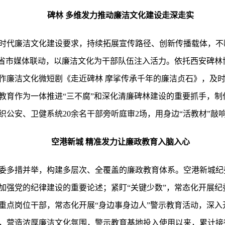
碑林 多维发力推动廉洁文化建设走深走实
时代廉洁文化建设要求，持续拓展宣传路径、创新传播载体，不
和省市媒体联动，以廉洁文化为干部队伍注入活力。依托西安碑林
作廉洁文化微短剧《走近碑林 摩挲传承千年的廉洁贞石》，及
教育作为一体推进“三不腐”和深化清廉碑林建设的重要抓手，制
织公安、卫健系统20余名干部旁听庭审2场，用身边“活教材”敲响
空港新城 精准发力让廉政教育入脑入心
委多措并举，构建多层次、全覆盖的廉政教育体系。空港新城纪
加强党的纪律建设的重要论述；紧盯“关键少数”，常态化开展纪
重点岗位干部，常态化开展“身边事身边人”警示教育活动，深入
，营造浓厚廉洁文化氛围，警示教育基地投入使用以来，累计接