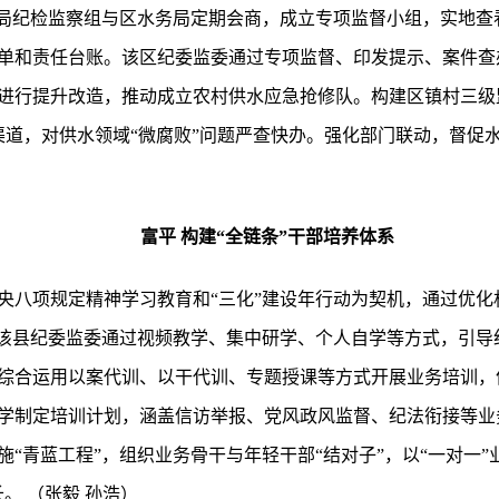
村局纪检监察组与区水务局定期会商，成立专项监督小组，实地查
单和责任台账。该区纪委监委通过专项监督、印发提示、案件查
进行提升改造，推动成立农村供水应急抢修队。构建区镇村三级监
集渠道，对供水领域“微腐败”问题严查快办。强化部门联动，督
）
富平 构建“全链条”干部培养体系
央八项规定精神学习教育和“三化”建设年行动为契机，通过优化
。该县纪委监委通过视频教学、集中研学、个人自学等方式，引导
综合运用以案代训、以干代训、专题授课等方式开展业务培训，
学制定培训计划，涵盖信访举报、党风政风监督、纪法衔接等业
“青蓝工程”，组织业务骨干与年轻干部“结对子”，以“一对一”
。 （张毅 孙浩）