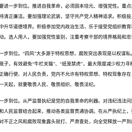
要进一步到位。推进自我革命，必须固本培元、增强党性。重点
持清正廉洁。要加强理论武装，坚守共产党人精神追求。积极投
中升华道德境界。积极参加党内政治生活，乐于接受党组织教育
动。选人用人，要加强党性鉴别，注重考察干部的境界格局和忠
一步到位。“四风”大多源于特权思想，腐败突出表现是以权谋私
笼子，有效避免“牛栏关猫”、“纸笼禁虎”，最大限度减少权力
正确行使、对人民负责，党内不允许有特权思想、特权现象存在
一天起，就要敬畏人民、敬畏组织、敬畏法纪。
一步到位。从严监督执纪是党的自我革命的利器。对违纪违法问
和人民监督结合起来，推动各类监督贯通协调。在从严执纪上，
对不正之风和腐败现象露头就打、严肃查处，向全党释放一严到