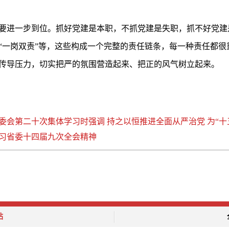
要进一步到位。抓好党建是本职，不抓党建是失职，抓不好党建
“一岗双责”等，这些构成一个完整的责任链条，每一种责任都很
传导压力，切实把严的氛围营造起来、把正的风气树立起来。
会第二十次集体学习时强调 持之以恒推进全面从严治党 为“十五五
习省委十四届九次全会精神
站