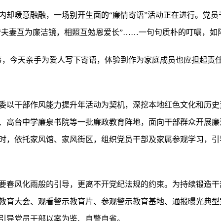
内却暖意融融，一场别开生面的“廉情寄语”活动正在进行。党员
”“夫妻互为廉洁镜，相照互勉恩爱长”……一句句质朴的叮嘱，
事，今天亲手为爱人写下寄语，体验到作为家庭成员也应担起责任
委以干部作风能力提升年活动为契机，深挖本地红色文化和历史
、高台中学廉泉书院等一批廉政教育阵地，面向干部群众开展廉洁
时，依托家风馆、家风街区，组织党员干部及家属参观学习，引
要春风化雨般的引导，更离不开党纪法规的约束。为持续锻造干
教育大会、观看警示教育片、参观警示教育基地、通报曝光典型
引导党员干部以案为鉴、自警自省。