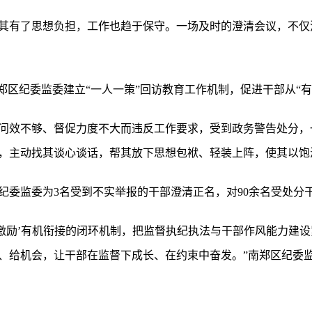
其有了思想负担，工作也趋于保守。一场及时的澄清会议，不仅
郑区纪委监委建立“一人一策”回访教育工作机制，促进干部从“有
问效不够、督促力度不大而违反工作要求，受到政务警告处分，
，主动找其谈心谈话，帮其放下思想包袱、轻装上阵，使其以饱
区纪委监委为3名受到不实举报的干部澄清正名，对90余名受处分
—激励’有机衔接的闭环机制，把监督执纪执法与干部作风能力建
、给机会，让干部在监督下成长、在约束中奋发。”南郑区纪委