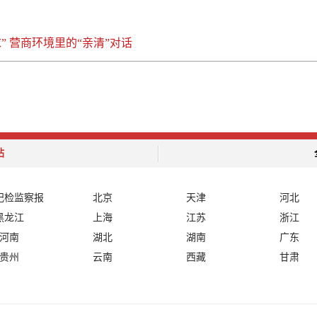
” 营商环境里的“亲清”对话
站
纪检监察报
北京
天津
河北
黑龙江
上海
江苏
浙江
河南
湖北
湖南
广东
贵州
云南
西藏
甘肃