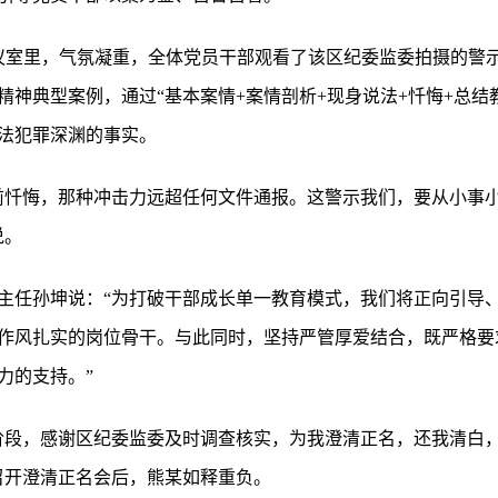
议室里，气氛凝重，全体党员干部观看了该区纪委监委拍摄的警
精神典型案例，通过“基本案情+案情剖析+现身说法+忏悔+总结
法犯罪深渊的事实。
前忏悔，那种冲击力远超任何文件通报。这警示我们，要从小事
说。
主任孙坤说：“为打破干部成长单一教育模式，我们将正向引导
作风扎实的岗位骨干。与此同时，坚持严管厚爱结合，既严格要
力的支持。”
阶段，感谢区纪委监委及时调查核实，为我澄清正名，还我清白
召开澄清正名会后，熊某如释重负。