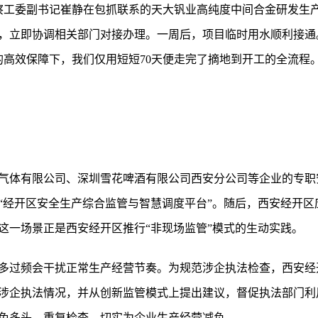
察工委副书记崔静在包抓联系的天大钒业高纯度中间合金研发生
，立即协调相关部门对接办理。一周后，项目临时用水顺利接通
的高效保障下，我们仅用短短70天便走完了摘地到开工的全流程
安）气体有限公司、深圳雪花啤酒有限公司西安分公司等企业的专
“经开区安全生产综合监管与智慧调度平台”。随后，西安经开区
这一场景正是西安经开区推行“非现场监管”模式的生动实践。
多过频会干扰正常生产经营节奏。为规范涉企执法检查，西安经
涉企执法情况，并从创新监管模式上提出建议，督促执法部门利
免多头、重复检查，切实为企业生产经营减负。