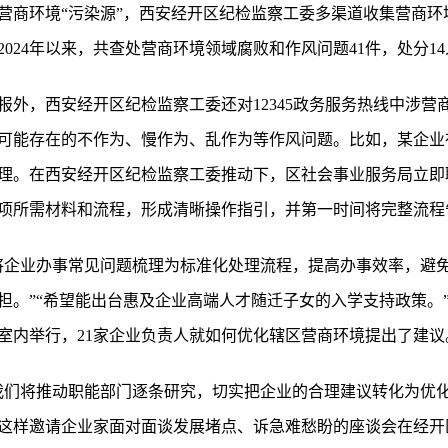
营商环境“污染源”，西安经开区纪检监察工委多渠道收集营商环
024年以来，共查处营商环境领域腐败和作风问题41件，处分1
报外，西安经开区纪检监察工委还对12345政务服务热线中涉营
可能存在的不作为、慢作为、乱作为等作风问题。比如，某企业
理。在西安经开区纪检监察工委推动下，区社会事业服务局立即
项所需材料和流程，形成清晰操作指引，并第一时间将完整流程
将企业办事常见问题梳理为标准化处理流程，提高办事效率，避免
担。”“希望能出台惠及企业高端人才随迁子女的入学支持政策。
室内举行，21家企业负责人就如何优化辖区营商环境提出了建议
我们将推动职能部门逐条研究，切实把企业的合理建议转化为优化
这样邀请企业家面对面谈发展堵点、诉急难愁盼的座谈会在经开