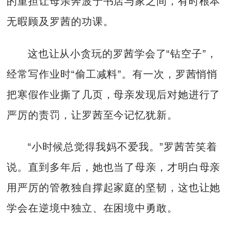
的重担让母亲奔波于书店与家之间，有时根本
无暇顾及罗茜的功课。
这也让从小贪玩的罗茜学会了“钻空子”，
经常写作业时“偷工减料”。有一次，罗茜悄悄
把寒假作业撕了几页，母亲发现后对她进行了
严厉的责罚，让罗茜至今记忆犹新。
“小时候总觉得我妈不爱我。”罗茜苦笑着
说。直到多年后，她也当了母亲，才明白母亲
用严厉的管教独自撑起家庭的坚韧，这也让她
学会在逆境中独立、在困境中勇敢。