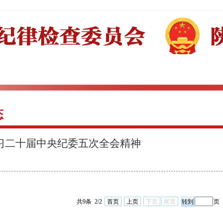
态
习二十届中央纪委五次全会精神
共9条 2/2
首页
上页
下页
尾页
页