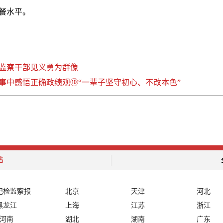
餐水平。
监察干部见义勇为群像
事中感悟正确政绩观⑩“一辈子坚守初心、不改本色”
站
纪检监察报
北京
天津
河北
黑龙江
上海
江苏
浙江
河南
湖北
湖南
广东