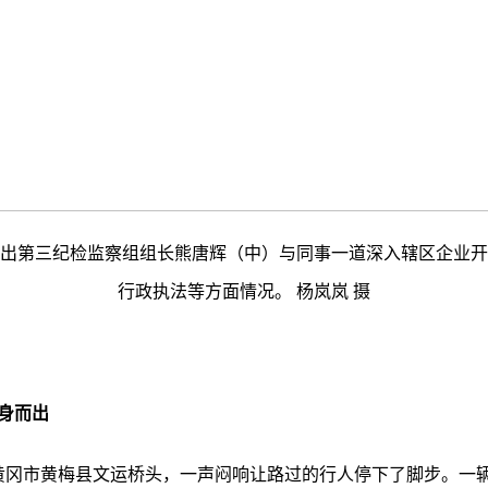
出第三纪检监察组组长熊唐辉（中）与同事一道深入辖区企业开
行政执法等方面情况。 杨岚岚 摄
身而出
北省黄冈市黄梅县文运桥头，一声闷响让路过的行人停下了脚步。一