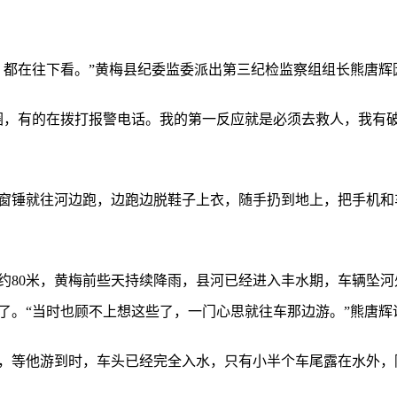
，都在往下看。”黄梅县纪委监委派出第三纪检监察组组长熊唐辉
圈，有的在拨打报警电话。我的第一反应就是必须去救人，我有破
窗锤就往河边跑，边跑边脱鞋子上衣，随手扔到地上，把手机和
约80米，黄梅前些天持续降雨，县河已经进入丰水期，车辆坠河
了。“当时也顾不上想这些了，一门心思就往车那边游。”熊唐辉
，等他游到时，车头已经完全入水，只有小半个车尾露在水外，