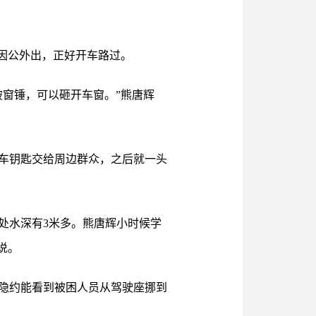
因公外出，正好开车路过。
窗锤，可以砸开车窗。”熊唐辉
车钥匙交给周边群众，之后就一头
处水深有3米多。熊唐辉小时候学
说。
隐约能看到被困人员从驾驶座挪到