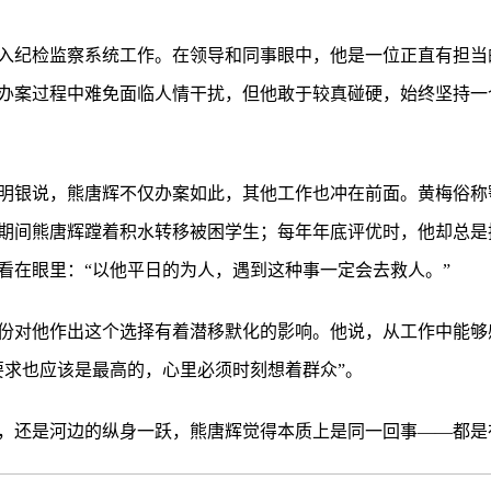
2年进入纪检监察系统工作。在领导和同事眼中，他是一位正直有担
办案过程中难免面临人情干扰，但他敢于较真碰硬，始终坚持一
明银说，熊唐辉不仅办案如此，其他工作也冲在前面。黄梅俗称鄂
期间熊唐辉蹚着积水转移被困学生；每年年底评优时，他却总是
看在眼里：“以他平日的为人，遇到这种事一定会去救人。”
份对他作出这个选择有着潜移默化的影响。他说，从工作中能够
要求也应该是最高的，心里必须时刻想着群众”。
，还是河边的纵身一跃，熊唐辉觉得本质上是同一回事——都是