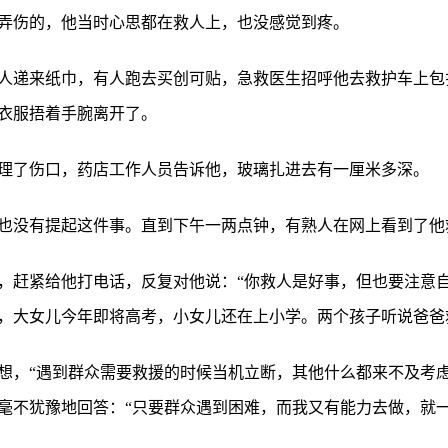
弄伤的，他当时心思都在救人上，也没感觉到疼。
人递来纸巾，有人跑去买创可贴，急救医生招呼他去救护车上包
衣服捂着手腕离开了。
理了伤口，药店工作人员告诉他，玻璃扎进去有一厘米多深。
也没有提起这件事。直到下午一两点钟，有熟人在网上看到了他
，赶紧给他打电话，反复对他说：“你救人是好事，但也要注意自
，大女儿今年即将高考，小女儿还在上小学。两个孩子听说爸爸
想，“遇到群众需要救援的时候当机立断，其他什么都来不及考虑
毫不犹豫地回答：“只要群众遇到困难，而我又有能力去做，就