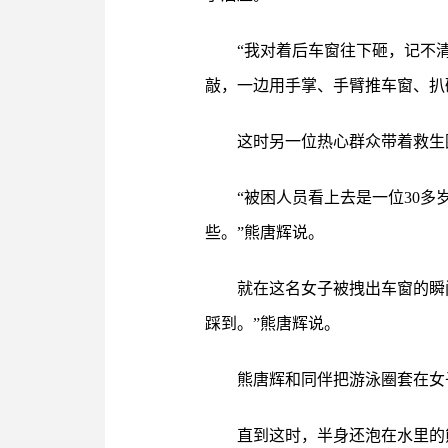
“我对着后车窗往下砸，记不
敲，一边用手掌、手臂推车窗、扒
这时另一位热心群众带着救生
“被困人员看上去是一位30
些。”熊唐辉说。
就在这名女子被拽出车窗的瞬
踩到。”熊唐辉说。
熊唐辉和同伴把游泳圈套在女
直到这时，半身还泡在水里的