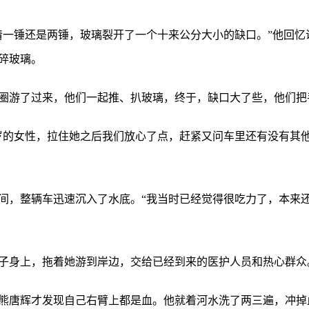
清一锤还是两锤，玻璃裂开了一个十来公分大小的缺口。”他回忆
碎玻璃。
圈游了过来，他们一起推、扒玻璃，终于，缺口大了些，他们把
多岁的女性，拉住她之后我们放心了点，赶紧又问车里还有没有其
间，整辆车迅速沉入了水底。“我当时已经觉得很吃力了，本来
子身上，拖着她游到岸边，交给已经到来的医护人员和热心群众
熊唐辉才发现自己右臂上都是血。他就着河水洗了两三遍，冲掉