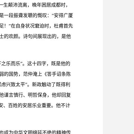
一生颠沛流离，晚年困居成都时，
是一段振聋发聩的慨叹：“安得广厦
足！”在自身状况窘迫时，杜甫首先
士的欢颜。诗句间展现出的，是他
之乐而乐”。这十四字，既是他的
积弱的国势，范仲淹上《答手诏条陈
虑兴致太平”。新政触动了既得利
他谨言慎行、明哲保身，他却回复
安、百姓的安居乐业重要。他不计
也成为中华文明绵延不绝的精神传