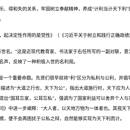
乐、得和失的关系，牢固树立奉献精神，养成“计利当计天下利”
。
，起决定性作用的是党性》（《习近平关于树立和践行正确政绩
万世名。”这是近现代教育家、书法家于右任所写的一副对联，意
名声，反映了一种积极入世的名利观。
是一个重要命题。先贤们很早就将“利”区分为私利与公利，并倡导
会描述为“大道之行也，天下为公”，指出大道施行时，天下应为
提出“国耳忘家，公耳忘私”，强调为了国家利益可以舍弃个人与
问》中进一步阐释：“大人者，以天地万物为一体者也。其视天下
襟，便不会再困扰于公私之辩，自然能够实现为天下利而计。