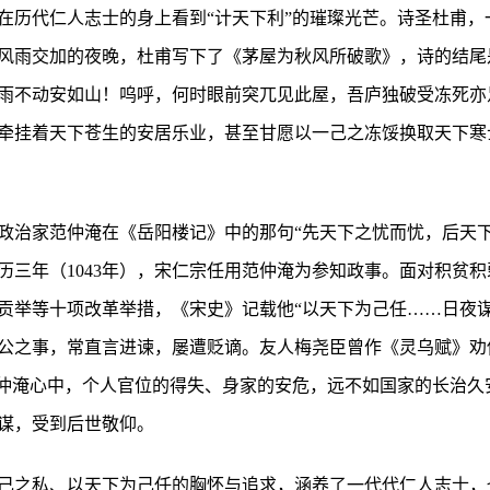
在历代仁人志士的身上看到“计天下利”的璀璨光芒。诗圣杜甫，
风雨交加的夜晚，杜甫写下了《茅屋为秋风所破歌》，诗的结尾
雨不动安如山！呜呼，何时眼前突兀见此屋，吾庐独破受冻死亦
牵挂着天下苍生的安居乐业，甚至甘愿以一己之冻馁换取天下寒
政治家范仲淹在《岳阳楼记》中的那句“先天下之忧而忧，后天下
历三年（1043年），宋仁宗任用范仲淹为参知政事。面对积贫
贡举等十项改革举措，《宋史》记载他“以天下为己任……日夜谋
公之事，常直言进谏，屡遭贬谪。友人梅尧臣曾作《灵乌赋》劝
范仲淹心中，个人官位的得失、身家的安危，远不如国家的长治久
谋，受到后世敬仰。
己之私、以天下为己任的胸怀与追求，涵养了一代代仁人志士，