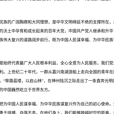
民族的广阔胸襟和大同理想，是中华文明绵延不绝的支撑所在，
的沃土中孕育和成长起来的百年大党，中国共产党人继承和升华
族伟大复兴的道路阔步前行，既为中国人民谋幸福、为中华民族
是始终代表最广大人民根本利益，全心全意为人民服务，我们党
利。上世纪二十年代，一群从嘉兴南湖游船上走向全国的青年在
，“筚路蓝缕，以启山林”，在神州陆沉之际走出了一条直奔光明
的中国巍然屹立于世界东方。
把为中国人民谋幸福、为中华民族谋复兴作为自己的初心使命。
勇于拼搏、自强不息。在他们身上，我们能够跨越时空的距离，看