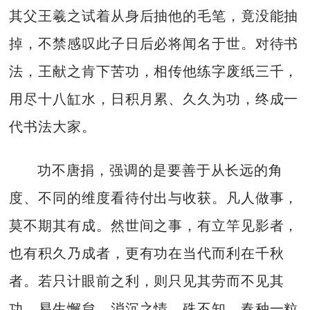
其父王羲之试着从身后抽他的毛笔，竟没能抽
掉，不禁感叹此子日后必将闻名于世。对待书
法，王献之肯下苦功，相传他练字废纸三千，
用尽十八缸水，日积月累、久久为功，终成一
代书法大家。
功不唐捐，强调的是要善于从长远的角
度、不同的维度看待付出与收获。凡人做事，
莫不期其有成。然世间之事，有立竿见影者，
也有积久乃成者，更有功在当代而利在千秋
者。若只计眼前之利，则只见其劳而不见其
功，易生懈怠、消沉之情。殊不知，春种一粒