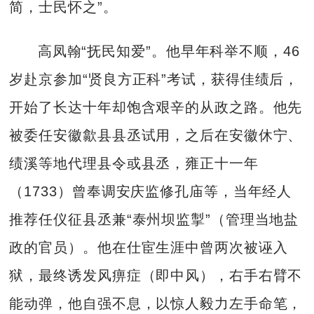
简，士民怀之”。
高凤翰“抚民知爱”。他早年科举不顺，46
岁赴京参加“贤良方正科”考试，获得佳绩后，
开始了长达十年却饱含艰辛的从政之路。他先
被委任安徽歙县县丞试用，之后在安徽休宁、
绩溪等地代理县令或县丞，雍正十一年
（1733）曾奉调安庆监修孔庙等，当年经人
推荐任仪征县丞兼“泰州坝监掣”（管理当地盐
政的官员）。他在仕宦生涯中曾两次被诬入
狱，最终诱发风痹症（即中风），右手右臂不
能动弹，他自强不息，以惊人毅力左手命笔，