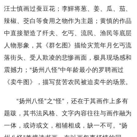
汪士慎画过蚕豆花；李鱓将葱、姜、瓜、茄、
辣椒、茭白等食用之物作为主题；黄慎的作品
中直接塑造了纤夫、乞丐、流民、渔民等底层
人物形象，其《群乞图》描绘灾荒年月乞丐流
落街头、受人欺凌的悲惨画面，极具现场感和
震撼力；“扬州八怪”中年龄最小的罗聘画过
《卖牛图》，描写贫苦农民被迫卖牛的场景。
“扬州八怪”之“怪”，还在于其画作上多有
题跋，其书法风格、文字内容往往与画作融为
一体，或诗或文，相辅相成，缺一不可。“扬