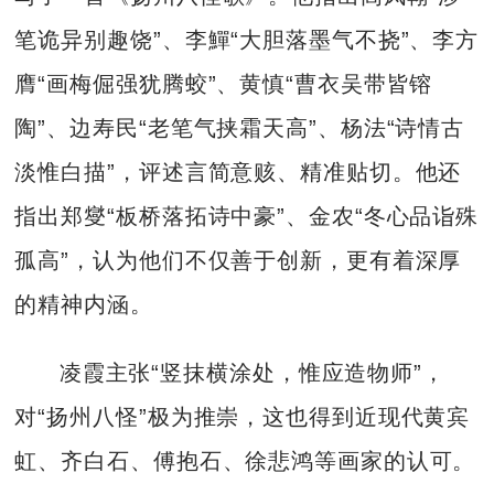
笔诡异别趣饶”、李鱓“大胆落墨气不挠”、李方
膺“画梅倔强犹腾蛟”、黄慎“曹衣吴带皆镕
陶”、边寿民“老笔气挟霜天高”、杨法“诗情古
淡惟白描”，评述言简意赅、精准贴切。他还
指出郑燮“板桥落拓诗中豪”、金农“冬心品诣殊
孤高”，认为他们不仅善于创新，更有着深厚
的精神内涵。
凌霞主张“竖抹横涂处，惟应造物师”，
对“扬州八怪”极为推崇，这也得到近现代黄宾
虹、齐白石、傅抱石、徐悲鸿等画家的认可。