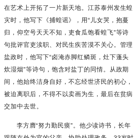
在艺术上开拓了一片新天地。江苏泰州发生蝗
灾时，他写下《捕蝗谣》，用“儿女哭，抱蔓
归，仰空号天天不知，吏食瓜饱看蝗飞”等诗
句批评官吏渎职、对民生疾苦漠不关心。管理
盐政时，他写下“卤淹赤脚红鳞斑，灶下蓬头
炊湿烟”等诗句，饱含对盐丁的同情。从政期
间，他始终洁身自好，不忘经世济民的初心，
被迫离职后，不得不以卖画为生，最后在贫病
交加中去世。
李方膺“努力勤民瘼”。他少读诗书，长年
跟随在外为官的父亲，协助处理政务，33岁时