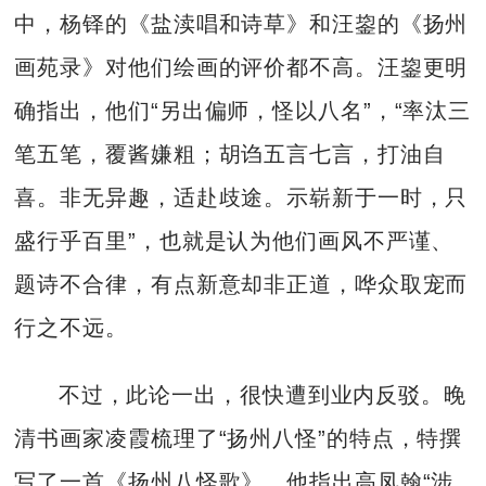
中，杨铎的《盐渎唱和诗草》和汪鋆的《扬州
画苑录》对他们绘画的评价都不高。汪鋆更明
确指出，他们“另出偏师，怪以八名”，“率汰三
笔五笔，覆酱嫌粗；胡诌五言七言，打油自
喜。非无异趣，适赴歧途。示崭新于一时，只
盛行乎百里”，也就是认为他们画风不严谨、
题诗不合律，有点新意却非正道，哗众取宠而
行之不远。
不过，此论一出，很快遭到业内反驳。晚
清书画家凌霞梳理了“扬州八怪”的特点，特撰
写了一首《扬州八怪歌》。他指出高凤翰“涉