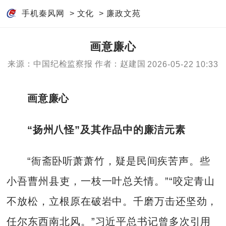
手机秦风网
>
文化
>
廉政文苑
画意廉心
来源：中国纪检监察报
作者：赵建国
2026-05-22 10:33
画意廉心
“扬州八怪”及其作品中的廉洁元素
“衙斋卧听萧萧竹，疑是民间疾苦声。些
小吾曹州县吏，一枝一叶总关情。”“咬定青山
不放松，立根原在破岩中。千磨万击还坚劲，
任尔东西南北风。”习近平总书记曾多次引用