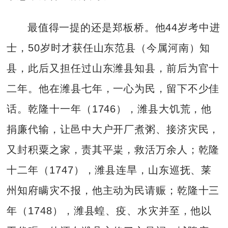
最值得一提的还是郑板桥。他44岁考中进
士，50岁时才获任山东范县（今属河南）知
县，此后又担任过山东潍县知县，前后为官十
二年。他在潍县七年，一心为民，留下不少佳
话。乾隆十一年（1746），潍县大饥荒，他
捐廉代输，让邑中大户开厂煮粥、接济灾民，
又封积粟之家，责其平粜，救活万余人；乾隆
十二年（1747），潍县连旱，山东巡抚、莱
州知府瞒灾不报，他主动为民请赈；乾隆十三
年（1748），潍县蝗、疫、水灾并至，他以