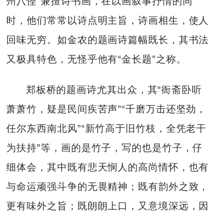
州八怪”兼擅诗书画，在以画叙事抒情的同
时，他们常常以诗点明主旨，诗画相生，使人
回味无穷。如金农的题画诗篇幅既长，其书法
又极具特色，无怪乎他有“金长题”之称。
郑板桥的题画诗尤其出众，其“衙斋卧听
萧萧竹，疑是民间疾苦声”“千磨万击还坚劲，
任尔东西南北风”“新竹高于旧竹枝，全凭老干
为扶持”等，画的是竹子，写的也是竹子，仔
细体会，其中既有悲天悯人的高尚情怀，也有
与命运顽强斗争的无畏精神；既有韵外之致，
更有味外之旨；既朗朗上口，又意境深远，因