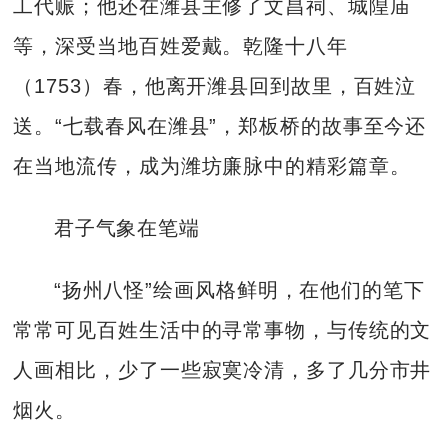
工代赈；他还在潍县主修了文昌祠、城隍庙
等，深受当地百姓爱戴。乾隆十八年
（1753）春，他离开潍县回到故里，百姓泣
送。“七载春风在潍县”，郑板桥的故事至今还
在当地流传，成为潍坊廉脉中的精彩篇章。
君子气象在笔端
“扬州八怪”绘画风格鲜明，在他们的笔下
常常可见百姓生活中的寻常事物，与传统的文
人画相比，少了一些寂寞冷清，多了几分市井
烟火。