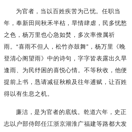
为官者，当以百姓疾苦为己忧。任职当
年，奉新田间秋禾半枯，旱情肆虐，民多忧愁
之色，杨万里也心急如焚，多次率僚属祈
雨。“喜雨不但人，松竹亦鼓舞”，杨万里《晚
登清心阁望雨》中的诗句，字字皆表露出久旱
逢雨、为民纾困的喜悦心情。不等秋收，他便
提前上书，恳请减征秋粮及往年逋赋，让百姓
得以有生息之机。
廉洁，是为官者的底线。乾道六年，史正
志以户部侍郎任江浙京湖淮广福建等路都大发