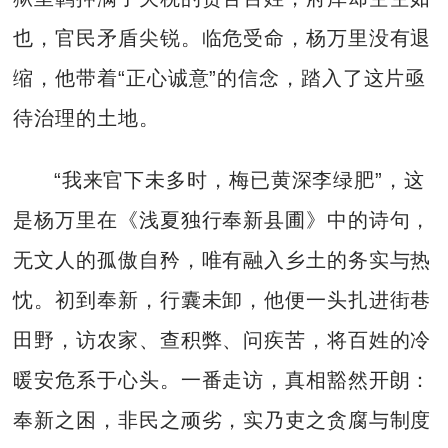
也，官民矛盾尖锐。临危受命，杨万里没有退
缩，他带着“正心诚意”的信念，踏入了这片亟
待治理的土地。
“我来官下未多时，梅已黄深李绿肥”，这
是杨万里在《浅夏独行奉新县圃》中的诗句，
无文人的孤傲自矜，唯有融入乡土的务实与热
忱。初到奉新，行囊未卸，他便一头扎进街巷
田野，访农家、查积弊、问疾苦，将百姓的冷
暖安危系于心头。一番走访，真相豁然开朗：
奉新之困，非民之顽劣，实乃吏之贪腐与制度