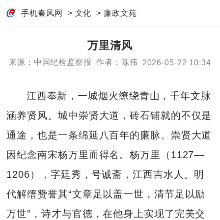
手机秦风网
>
文化
>
廉政文苑
万里清风
来源：中国纪检监察报
作者：陈伟
2026-05-22 10:34
江西奉新，一城烟火缭绕青山，千年文脉
涵养贤风。城中崇贤大道，砖石铺就的不仅是
通途，也是一条绵延八百年的廉脉。崇贤大道
因纪念南宋杨万里而得名。杨万里（1127—
1206），字廷秀，号诚斋，江西吉水人。明
代解缙赞誉其“文章足以盖一世，清节足以励
万世”，诗才与官德，在他身上实现了完美交