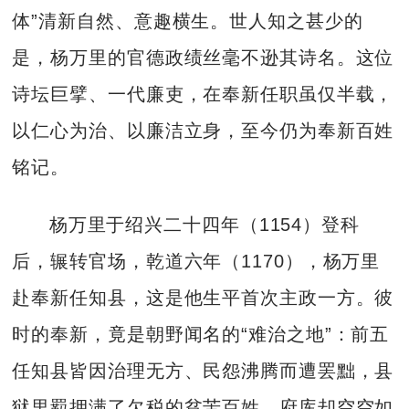
体”清新自然、意趣横生。世人知之甚少的
是，杨万里的官德政绩丝毫不逊其诗名。这位
诗坛巨擘、一代廉吏，在奉新任职虽仅半载，
以仁心为治、以廉洁立身，至今仍为奉新百姓
铭记。
杨万里于绍兴二十四年（1154）登科
后，辗转官场，乾道六年（1170），杨万里
赴奉新任知县，这是他生平首次主政一方。彼
时的奉新，竟是朝野闻名的“难治之地”：前五
任知县皆因治理无方、民怨沸腾而遭罢黜，县
狱里羁押满了欠税的贫苦百姓，府库却空空如