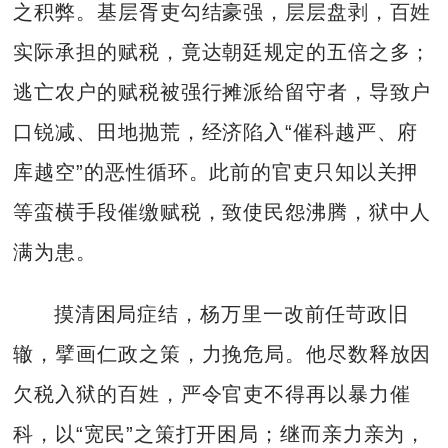
之积弊。基层胥吏勾结豪强，层层盘剥，百姓
实际承担的赋税，竟达朝廷规定的五倍之多；
逃亡农户的赋税被强行摊派给留守者，导致户
口锐减、田地抛荒，经济陷入“催科越严、府
库越空”的恶性循环。此前的官吏只知以关押
等蛮横手段催缴赋税，致使民怨沸腾，狱中人
满为患。
摸清困局症结，杨万里一改前任苛政旧
辙，擘画仁政之策，力挽危局。他尽数释放因
欠税入狱的百姓，严令官吏不得再以暴力催
科，以“宽民”之策打开困局；继而亲力亲为，