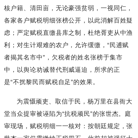
核户籍、清田亩，无论豪强贫弱，一视同仁，
各家各户赋税明细张榜公开，以此消解百姓疑
虑；严定赋税直缴县库之制，杜绝胥吏从中渔
利；对生计艰难的农户，允许缓缴，“民逋赋
者揭其名市中”，欠税者的姓名张榜于集市
中，以舆论劝诫替代刑威逼迫，所求的正
是“不扰黎民而赋税自足”的效果。
为震慑顽吏、取信于民，杨万里在县衙大
堂当众提审被诬陷为“抗税顽民”的张世杰。庭
审现场，赋税明细一一核对：按朝廷规定，张