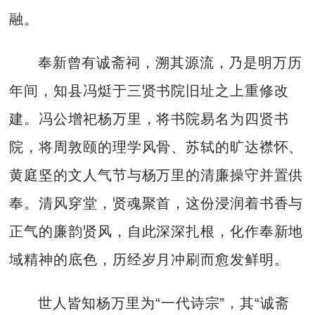
融。
奉新曾有诚斋祠，溯其源流，乃是明万历
年间，知县冯烶于三贤书院旧址之上重修改
建。冯公增祀杨万里，将书院易名为四贤书
院，将周敦颐的理学风骨、苏轼的旷达襟怀、
黄庭坚的文人气节与杨万里的清廉操守并置供
奉。清风穿堂，贤魂聚首，这份浸润着书香与
正气的廉韵贤风，自此深深扎根，化作奉新地
域精神的底色，历经岁月冲刷而愈发鲜明。
世人皆知杨万里为“一代诗宗”，其“诚斋