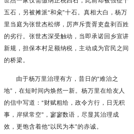
世杰一家仅需缴纳正税四石，此前却被强征十
五石，另被摊派“和籴”十石。真相大白，杨万
里当庭为张世杰松绑，厉声斥责胥吏盘剥百姓
的劣行。张世杰深受触动，当即承诺回乡宣讲
新规，担保本村足额纳税，主动成为官民之间
的桥梁。
由于杨万里治理有方，昔日的“难治之
地”，在短时间内焕然一新。杨万里在给友人
的信中写道：“财赋粗给，政令方行，日无积
事，岸狱常空”，寥寥数语，尽显其治理成
效，更饱含着他“以民为本”的赤诚。