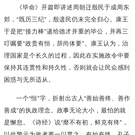
《毕命》开篇即讲述周朝迁殷民于成周东
郊，“既历三纪”，殷遗民仍未完全归心。康王
于是把“接力棒”递给德才并重的毕公，并再三
叮嘱要“政贵有恒，辞尚体要”。康王认为，治
理国家是个长久的过程，因此在实施政令中要
保持其连贯性和持久性，否则就会让民众感到
困惑与无所适从。
一个“恒”字，折射出古人“善始善终、善作
善成”的执政理念。政事无论大小，最怕的就
是懈怠。《诗经》说“靡不有初，鲜克有终”，
以此警示为政者要一以贯之、有始有终。孔子