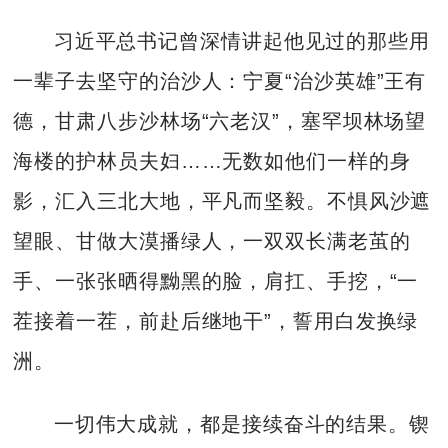
习近平总书记曾深情讲起他见过的那些用
一辈子去坚守的治沙人：宁夏“治沙英雄”王有
德，甘肃八步沙林场“六老汉”，塞罕坝林场望
海楼的护林员夫妇……无数如他们一样的身
影，汇入三北大地，平凡而坚毅。不惧风沙遮
望眼、甘做大漠播绿人，一双双长满老茧的
手、一张张晒得黝黑的脸，肩扛、手挖，“一
茬接着一茬，前赴后继地干”，誓用白发换绿
洲。
一切伟大成就，都是接续奋斗的结果。锲