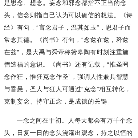
是思念、想念。妄念和邪念都指不正当的念
头，信念则指自己认为可以确信的想法。《诗
经》有句，“言念君子，温其如玉”，思君子而
常念其德。《尚书》有句，“念兹在兹，释兹
在兹”，是大禹与舜帝称赞皋陶有时刻注重施
德造福的意识。《尚书》还有记载，“惟圣罔
念作狂，惟狂克念作圣”，强调人性兼具智慧
与昏愚，圣人与狂人可通过“克念”相互转化，
克制妄念、持守正念，是成德的关键。
一念之间在于初。人每天都会有万千个念
头，日复一日的念头浇灌出观念，持之以恒的