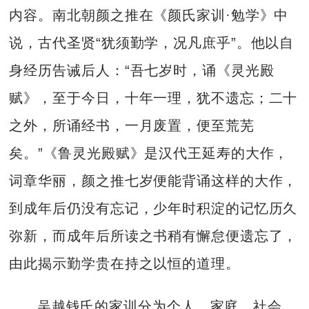
内容。南北朝颜之推在《颜氏家训·勉学》中
说，古代圣贤“犹须勤学，况凡庶乎”。他以自
身经历告诫后人：“吾七岁时，诵《灵光殿
赋》，至于今日，十年一理，犹不遗忘；二十
之外，所诵经书，一月废置，便至荒芜
矣。”《鲁灵光殿赋》是汉代王延寿的大作，
词章华丽，颜之推七岁便能背诵这样的大作，
到成年后仍没有忘记，少年时积淀的记忆历久
弥新，而成年后所读之书稍有懈怠便遗忘了，
由此揭示勤学贵在持之以恒的道理。
吴越钱氏的家训分为个人、家庭、社会、