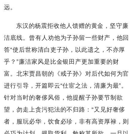
远。
东汉的杨震拒收他人馈赠的黄金，坚守廉
洁底线。曾有人劝他为子孙留一些财产，他回
答“使后世称清白吏子孙，以此遗之，不亦厚
乎？”廉洁家风是比金银田产更加重要的财
富。北宋贾昌朝的《戒子孙》对后代如何为官
进行引导，开篇即云“仕宦之法，清廉为最”。
针对当时的奢侈风俗，他提醒子孙要节制欲
望，勿走上贪污犯法的不归路：“又见好奢侈
者，服玩必华，饮食必珍，非有高资厚禄，则
必巧为计划，规取货利，勉称其所欲。一旦以