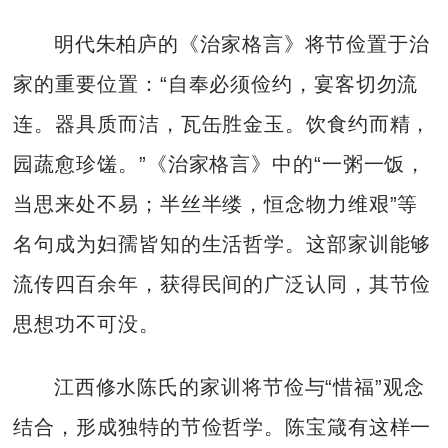
明代朱柏庐的《治家格言》将节俭置于治
家的重要位置：“自奉必须俭约，宴客切勿流
连。器具质而洁，瓦缶胜金玉。饮食约而精，
园蔬愈珍馐。”《治家格言》中的“一粥一饭，
当思来处不易；半丝半缕，恒念物力维艰”等
名句成为妇孺皆知的生活哲学。这部家训能够
流传四百余年，获得民间的广泛认同，其节俭
思想功不可没。
江西修水陈氏的家训将节俭与“惜福”观念
结合，形成独特的节俭哲学。陈宝箴有这样一