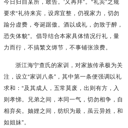
今日归自某所，敢告。’又再拜”。“礼宾”之规
要求“礼待来宾，设席宜整，仍视家力，切勿
踰分虚费，夸诞踞傲。酒以成礼，勿致于醉，
恐失体貌”。倡导结合本家具体情况行礼，量
力而行，不搞繁文缛节，不事铺张浪费。
浙江海宁查氏的家训，对家族传承极为关
注，设立“家训八条”，其中第一条便强调以礼
求和：“及其成人，五常莫废，出则有方，入
则孝悌。兄弟之间，本同一气，切勿相争，自
相弃矣。妯娌之间，纺织为最，虽云异姓，和
如姐妹”。