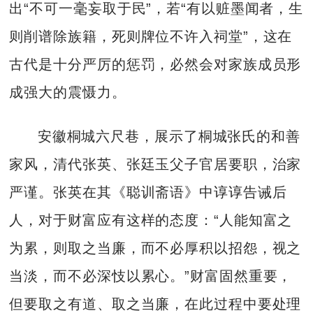
出“不可一毫妄取于民”，若“有以赃墨闻者，生
则削谱除族籍，死则牌位不许入祠堂”，这在
古代是十分严厉的惩罚，必然会对家族成员形
成强大的震慑力。
安徽桐城六尺巷，展示了桐城张氏的和善
家风，清代张英、张廷玉父子官居要职，治家
严谨。张英在其《聪训斋语》中谆谆告诫后
人，对于财富应有这样的态度：“人能知富之
为累，则取之当廉，而不必厚积以招怨，视之
当淡，而不必深忮以累心。”财富固然重要，
但要取之有道、取之当廉，在此过程中要处理