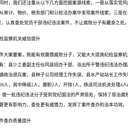
同时，我们还注重从以下几方面挖掘案源线索，一是从落实党风廉
从审计、物价、税务部门和公检法办案中发现案件线索；三是在
索，认真查处党员干部违纪违法案件，不让腐败分子有藏身之处
检监察机关威信提升
2件大案要案，既能有效震慑腐败分子，又能大大提高纪检监察
有：县少工委副主任伙同县招办干部、派出所干警违纪违法办理
镇政治退兵案，县种子公司经理工作失误、县水产站站长工作失
8人，其中降级2人，撤职2人，开除1人，移送司法机关处理4人(
人)。使一批违纪违法分子受到党纪国法的严肃惩处，保持了惩治腐
督更有影响力、查处更有威慑力，发挥了案件查办的治本功效。
件查办质量提升