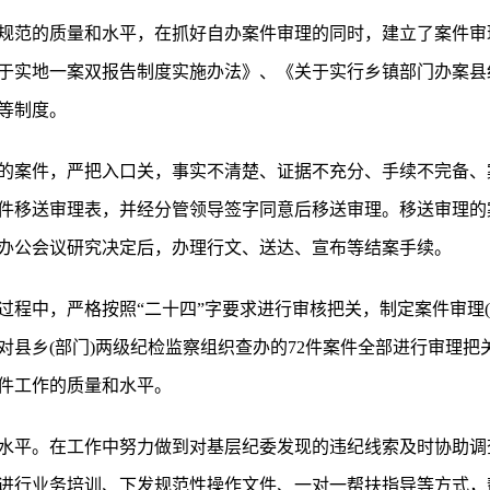
规范的质量和水平，在抓好自办案件审理的同时，建立了案件审理
于实地一案双报告制度实施办法》、《关于实行乡镇部门办案县
等制度。
的案件，严把入口关，事实不清楚、证据不充分、手续不完备、
件移送审理表，并经分管领导签字同意后移送审理。移送审理的
办公会议研究决定后，办理行文、送达、宣布等结案手续。
过程中，严格按照“二十四”字要求进行审核把关，制定案件审理(
县乡(部门)两级纪检监察组织查办的72件案件全部进行审理把关
案件工作的质量和水平。
水平。在工作中努力做到对基层纪委发现的违纪线索及时协助调
进行业务培训、下发规范性操作文件、一对一帮扶指导等方式，