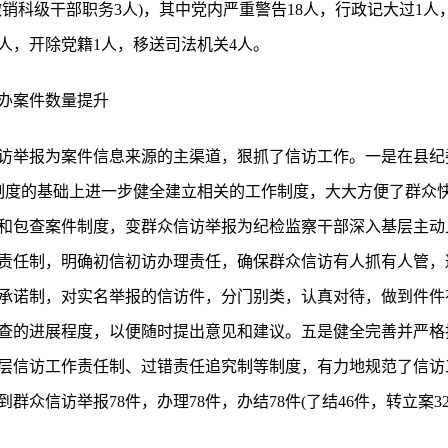
撤销科级干部职务3人)，其中党内严重警告18人，行政记大过1人
人，开除党籍1人，移送司法机关4人。
办案件数量提升
访举报为案件信息来源的主渠道，狠抓了信访工作。一是在县纪
各项制度的基础上进一步健全建立相关的工作制度，大大方便了群众
和包查案件制度，变群众信访举报为纪检监察干部深入基层主动
责任制，明确初信初访办理责任，确保群众信访有人抓有人管，
承诺制，对实名举报的信访件，分门别类，认真对待，做到件件
查的进展程度，以便随时提出意见和建议。五是健全完善并严格
层信访工作责任制、过错责任追究制等制度，有力地规范了信访
众信访举报78件，办理78件，办结78件(了结46件，转立案32