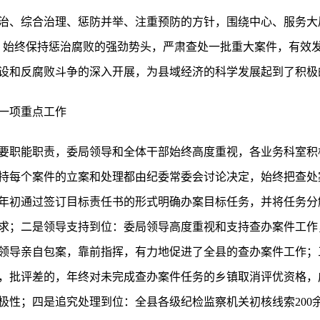
治、综合治理、惩防并举、注重预防的方针，围绕中心、服务大
，始终保持惩治腐败的强劲势头，严肃查处一批重大案件，有效
设和反腐败斗争的深入开展，为县域经济的科学发展起到了积极
一项重点工作
要职能职责，委局领导和全体干部始终高度重视，各业务科室积
持每个案件的立案和处理都由纪委常委会讨论决定，始终把查处
年初通过签订目标责任书的形式明确办案目标任务，并将任务分
求；二是领导支持到位：委局领导高度重视和支持查办案件工作
领导亲自包案，靠前指挥，有力地促进了全县的查办案件工作；
，批评差的，年终对未完成查办案件任务的乡镇取消评优资格，
性；四是追究处理到位：全县各级纪检监察机关初核线索200余