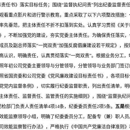
标责任书》落实目标任务；围绕“监督执纪问责”列出纪委监督责
观看重点影片和进行警示教育。重点采取了以下六项整改措施：
率先垂范，把主体责任不折不扣落到实处。认真学习贯彻《关于
》，不断加强党的建设，夯实党委主体责任。为确保责任落实，
成员及副总师落实“一岗双责”加强反腐倡廉建设若干规定》，按
高认识，明确责任，认真贯彻落实“一岗双责”。根据业务分工，
照年初公司党委主要领导与分管领导，分管领导与业务部门签订
照省国资委和公司党委《党风廉政建设目标责任书》，各项目标
党党内监督条例》，切实履行纪委监督职责，列出责任清单，明
主体责任、监督责任、监管责任的实施细则》，围绕“监督执纪问责
纪检部门负责人责任清单4项14条，纪委委员责任2项5条。
五是
根
效能监察领导小组，明确了纪委委员分工，配备专（兼）职人员
司效能监察暂行办法》，严格执行《中国共产党廉洁自律准则》