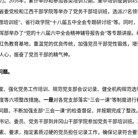
。2016年，累计举办和参加各类培训32期，集中培训或调训4
省委党校和江西干部学院等举办了党务干部培训班，选派27名领
专题培训班”、省行政学院“十八届五中全会专题研讨班”等。同时
挥部举办了“党的十八届六中全会精神辅导报告会”等专题讲座。
红色教育基地，重温党的优良传统，加强党员干部党性锻炼，增强
人心，振奋了党员干部的精气神。
问题。
制度、强化党务工作培训、规范党支部会议记录、健全机构规范选
度等六项整改措施。
一是
对各党支部落实“三会一课”等制度进
问题，不断加强支部“三会一课”的检查督促，并按期完成了整改
部书记、委员、党务干部到井冈山干部学院参加党务干部培训班。
素、要求，指定素质过硬的党员担任记录工作，确保记录符合要