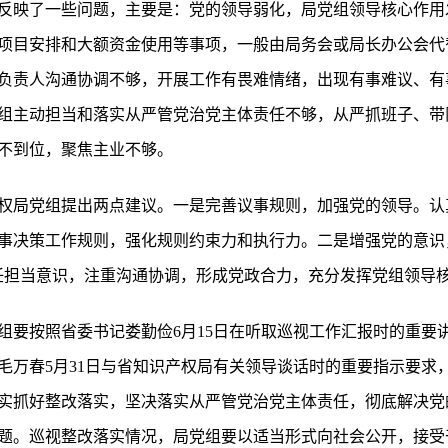
反映了一些问题，主要是：党的领导弱化，局党组领导核心作用
项目安排和大额资金使用等事项，一般由局务会或局长办公会代
负责人沟通协调不够，开展工作有畏难情绪，出现有事难议、有
组主动担当和落实从严管党治党主体责任不够，从严抓班子、带
不到位，聚焦主业不够。
权局党组提出两点建议。一是完善议事规则，加强党的领导。认
事决策工作规则，强化规则约束力和执行力。二是增强党的意识
任担当意识，注重沟通协调，形成党政合力，充分发挥党组领导
组要按照省委书记娄勤俭6月15日在听取巡视工作汇报时的重要
毛万春5月31日与省知识产权局有关领导谈话时的重要指示要求
实抓好整改落实，坚决落实从严管党治党主体责任，彻底解决党
题。巡视整改落实情况，局党组要以适当形式向社会公开，接受