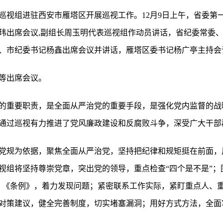
巡视组进驻西安市雁塔区开展巡视工作。12月9日上午，省委第
玮出席会议,副组长周玉明代表巡视组作动员讲话，省纪委常委
、市纪委书记杨鑫出席会议并讲话，雁塔区委书记杨广亭主持会
等出席会议。
的重要职责，是全面从严治党的重要手段，是强化党内监督的战
通过巡视有力推进了党风廉政建设和反腐败斗争，深受广大干部
党规为依据，聚焦全面从严治党，坚持把纪律和规矩挺在前面，
视组将坚持尊崇党章，突出党的领导，重点检查“四个是不是”；围
》《条例》，着力发现问题；紧密联系工作实际，紧盯重点人、
对策建议，健全完善制度，切实堵塞漏洞；用好方式方法，全面