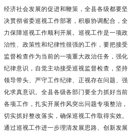
经济社会发展的促进和鞭策，全县各级都要坚
决贯彻省委巡视工作部署，积极协调配合，全
力保障巡视工作顺利开展。巡视工作是一项政
治性、政策性和纪律性很强的工作，要把接受
监督检查作为当前的一项重大政治任务，强化
纪律意识，自觉主动接受巡视监督检查，坚持
领导带头、严守工作纪律、正视存在问题、强
化求真意识。全县各级各部门要全力抓好当前
各项工作，扎实开展作风突出问题专项整治，
切实抓好整改落实，确保巡视工作取得实效。
通过巡视工作进一步理清发展思路、创新发展