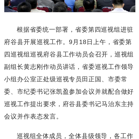
根据省委统一部署，省委第四巡视组进驻
府谷县开展巡视工作。9月18日上午，省委第
四巡视组巡视府谷县工作动员会召开，巡视组
副组长黄志刚作动员讲话，省委巡视工作领导
小组办公室正处级巡视专员田正国、市委常
委、市纪委书记张凯盈参加会议并就配合做好
巡视工作提出要求，府谷县委书记马治东主持
会议并作表态发言。
巡视组全体成员，全体县级领导，各工作