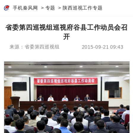
手机秦风网
>
专题
>
陕西巡视工作专题
省委第四巡视组巡视府谷县工作动员会召
开
来源：省委第四巡视组
2015-09-21 09:43