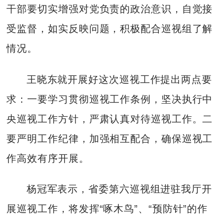
干部要切实增强对党负责的政治意识，自觉接
受监督，如实反映问题，积极配合巡视组了解
情况。
王晓东就开展好这次巡视工作提出两点要
求：一要学习贯彻巡视工作条例，坚决执行中
央巡视工作方针，严肃认真对待巡视工作。二
要严明工作纪律，加强相互配合，确保巡视工
作高效有序开展。
杨冠军表示，省委第六巡视组进驻我厅开
展巡视工作，将发挥“啄木鸟”、“预防针”的作