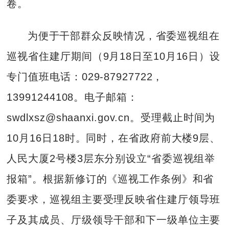
卷。
为便于干部群众反映情况，省委巡视组在
巡视省住建厅期间（9月18日至10月16日）设
专门值班电话：029-87927722，
13991244108。电子邮箱：
swdlxsz@shaanxi.gov.cn。受理截止时间为
10月16日18时。同时，在省政府前大楼9层、
人民大厦2号楼3层东分别设立“省委巡视组举
报箱”。根据新修订的《巡视工作条例》和省
委要求，巡视组主要受理反映省住建厅领导班
子及其成员、厅级领导干部和下一级单位主要