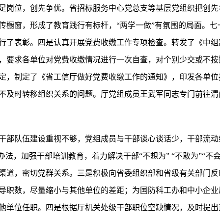
足岗位，创先争优。省招标服务中心党总支等基层党组织把创先争
传橱窗，形成了教育践行有标杆，“两学一做”有氛围的局面。七
进行了表彰。四是认真开展党费收缴工作专项检查。转发了《中组
，要求各单位对党费收缴情况进行一次自查，对个别少交或不按
定，制定了《省工信厅做好党费收缴工作的通知》，印发各单位
不及时转移组织关系的问题。厅党组成员王武军同志专门前往渭
干部队伍建设重视不够，党组成员与干部谈心谈话少，干部流动
办法，加强干部培训教育，着力解决干部“不想为” “不敢为”“不
渠道，密切党群关系。三是积极向省委组织部和省级有关部门反
导职数，尽量缩小与其他单位的差距；为国防科工办和中小企业局
他单位任职。四是根据厅机关处级干部职位空缺情况，及时提出