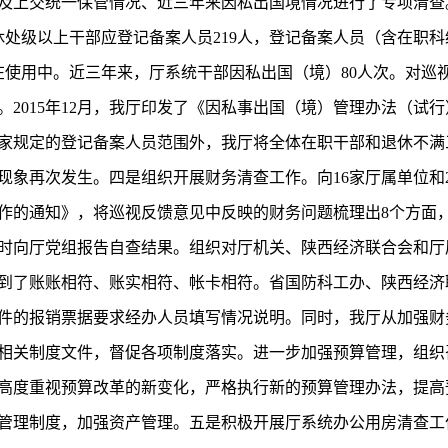
及上交统一保管情况、近三年来因私出国境情况进行了专项清查
休处级以上干部应登记备案人员219人，登记备案人员（含在职
正在使用中。近三年来，厅系统干部因私出国（境）80人次。对
2015年12月，我厅印发了《因私事出国（境）管理办法（试
家规定的登记备案人员范围外，我厅将全体在职干部和退休不满
现象再次发生。四是组织开展财务清查工作。向16家厅属单位和
作的通知》，将巡视反馈意见中反映的财务问题梳理出8个方面
时向厅党组报告自查结果。组织对厅机关、陕西经济联合会和厅
到了账账相符、账实相符、帐卡相符。省国防科工办、陕西经济
件的报销票据要求经办人员填写情况说明。同时，我厅从加强财
相关制度文件，督促各项制度落实。进一步加强预算管理，组织
高度重视预算改革的新变化，严格执行新的预算管理办法，提高
管理制度，加强资产管理。五是积极开展厅系统办公用房清查工