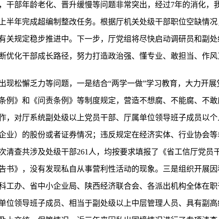
，干部年龄老化、晋升缓慢等问题非常突出，经过7年的消化，我厅
上半年完成超编制整改任务。根据厅机关处级干部职位空缺情况
有关规定稳步推进中。下一步，厅党组将尽快启动调研员和副处
断优化干部成长路径，努力打造政治强、懂专业、敢担当、作风
出现松懈乏力等问题，一是结合“两学一做”学习教育，大力开展
条例》和《问责条例》等制度规定，营造不想腐、不能腐、不敢
作，对厅系统副处级以上党员干部、厅属单位领导班子成员以个
企业）的股份或者证券情况；违反规定在经济实体、行业协会等
次清查共涉及处级干部261人，均按要求填报了《省工信厅党员
告书》，没有发现私自从事营利性活动的现象。三是组织开展因
科工办、省中小企业局、陕西经济联合会、各派出机构全体在职
单位领导班子成员、相当于副处级以上中层管理人员、具有副高