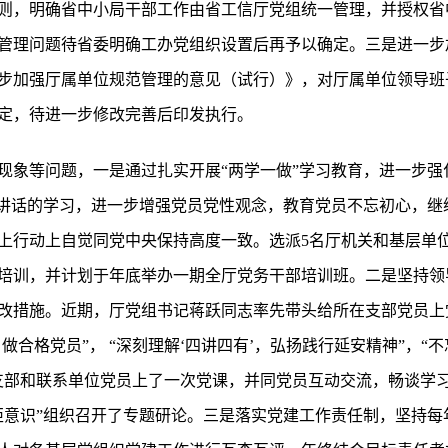
则，明确省中小局干部工作由省工信厅党组统一管理，并授权省
管理问题待省委明确工办党组织设置后再予以确定。三是进一步
步加强厅属单位规范管理的意见（试行）》，对厅属单位领导班
定，待进一步修改完善后印发执行。
现象等问题，一是通过扎实开展“两学一做”学习教育，进一步强
要讲话的学习，进一步增强党员党性观念，教育党员不忘初心，继
上行动上自觉同党中央保持高度一致。选派5名厅机关和基层单
培训，并计划于年底举办一期全厅党务干部培训班。二是坚持领
改措施。近期，厅党组书记蒋跃同志率先带头给所在支部党员上
、做合格党员”， “深刻理解‘四讲四有’，弘扬践行延安精神”，
支部和联系单位党员上了一次党课，并同党员互动交流，畅谈学
矩意识”组织召开了专题研论。三是落实党建工作责任制，坚持每