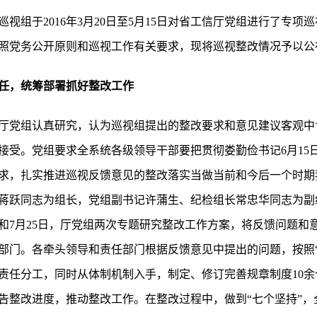
视组于2016年3月20日至5月15日对省工信厅党组进行了专项巡
照党务公开原则和巡视工作有关要求，现将巡视整改情况予以公
任，统筹部署抓好整改工作
厅党组认真研究，认为巡视组提出的整改要求和意见建议客观中
接受。党组要求全系统各级领导干部要把贯彻娄勤俭书记6月15
求，扎实推进巡视反馈意见的整改落实当做当前和今后一个时期
蒋跃同志为组长，党组副书记许蒲生、纪检组长常忠华同志为副
和7月25日，厅党组两次专题研究整改工作方案，将反馈问题和
部门。各牵头领导和责任部门根据反馈意见中提出的问题，按照“
责任分工，同时从体制机制入手，制定、修订完善规章制度10
告整改进度，推动整改工作。在整改过程中，做到“七个坚持”，全