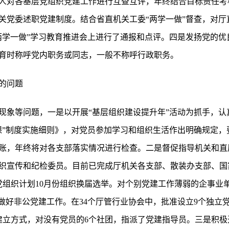
人对各基层党组织党建工作进行互查互评，年终结合目标责任考
关党委述职党建制度。结合省直机关工委“两学一做”督查，对厅
“两学一做”学习教育推进会上进行了通报和点评。四是发扬党的
育时称呼党内职务或同志，一般不称呼行政职务。
的问题
现象等问题，一是以开展“基层组织建设提升年”活动为抓手，认
课”制度实施细则》，对党员参加学习和组织生活作出明确规定，
账，年终将对各支部落实情况进行检查。二是督促指导机关和直
织宣传和纪检委员。目前已完成厅机关各支部、散装办支部、国
党组织计划10月份组织换届选举。对个别党建工作薄弱的企事业
做好非公党建工作。在34个厅管行业协会中，批准设立9个独立
建立方式，对没有党员的6个社团，指派了党建指导员。三是积极