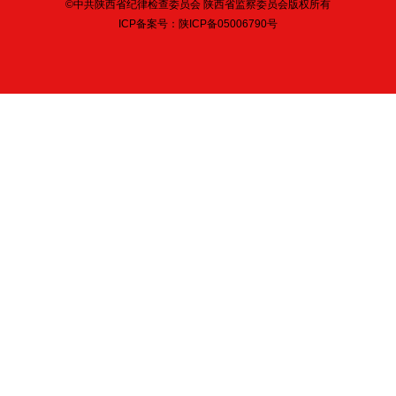
©中共陕西省纪律检查委员会 陕西省监察委员会版权所有
ICP备案号：
陕ICP备05006790号