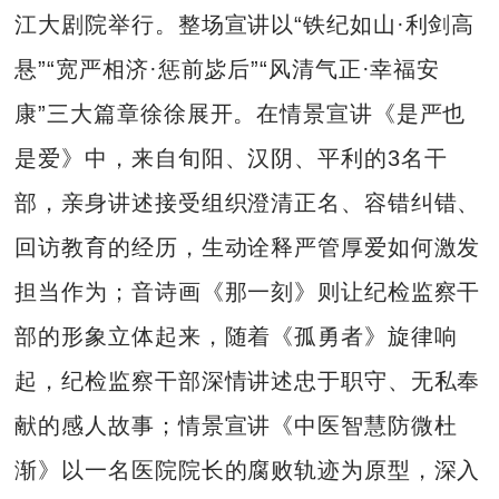
江大剧院举行。整场宣讲以“铁纪如山·利剑高
悬”“宽严相济·惩前毖后”“风清气正·幸福安
康”三大篇章徐徐展开。在情景宣讲《是严也
是爱》中，来自旬阳、汉阴、平利的3名干
部，亲身讲述接受组织澄清正名、容错纠错、
回访教育的经历，生动诠释严管厚爱如何激发
担当作为；音诗画《那一刻》则让纪检监察干
部的形象立体起来，随着《孤勇者》旋律响
起，纪检监察干部深情讲述忠于职守、无私奉
献的感人故事；情景宣讲《中医智慧防微杜
渐》以一名医院院长的腐败轨迹为原型，深入