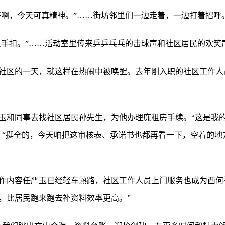
张好啊，今天可真精神。”……街坊邻里们一边走着，一边打着招呼
，反手扣。”……活动室里传来乒乒乓乓的击球声和社区居民的欢笑
社区的一天，就这样在热闹中被唤醒。去年刚入职的社区工作人
玉和同事去找社区居民孙先生，为他办理廉租房手续。“这是我
。“挺全的，今天咱把这审核表、承诺书也都再看一下，空着的地方
作内容任严玉已经轻车熟路，社区工作人员上门服务也成为西何
，比居民跑来跑去补资料效率更高。”