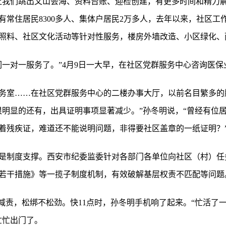
让我们跳出文山会海、资料台账、迎检创建，有更多时间和精力解
有常住居民8300多人、集体户居民2万多人，去年以来，社区工
照料、社区文化活动等针对性服务，楼房外墙改造、小区绿化、
们一对一服务了。”4月9日一大早，在社区党群服务中心咨询医保
务室……在社区党群服务中心的二楼办事大厅，以前名目繁多的
很明显的还有，出具证明事项显著减少。”孙冬明说，“曾经有位
着残疾证，难道还不能说明问题，非得要社区盖章的一纸证明？
是制度支撑。西安市纪委监委针对各部门各单位向社区（村）任
若干措施》等一揽子制度机制，有效破解基层权责不匹配等问题
不减责，松绑不松劲。快11点时，孙冬明手机响了起来。“忙活了
忙忙出门了。