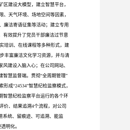
化矿区建设大模型，建立智慧平台，
限、天气环境、场地空间等因素，
、廉洁寄语征集等活动；建立专用
，有效提升了党员干部廉洁过节意
现实培训、在线课程等多种形式，建
一步丰富廉洁文化学习资源，并与清
家风建设入脑入心；在公司网站、
建智慧监督端。贯彻“全周期管理”
成“24534”智慧纪检监察模式，
期智慧纪检监察平台运行的各个环
评价、结果追溯4个流程，对公司
力进系统、留痕迹、可追溯、能监
使透明化。