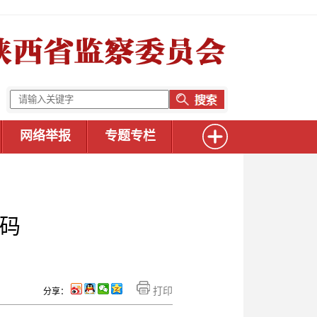
网络举报
专题专栏
密码
打印
分享：