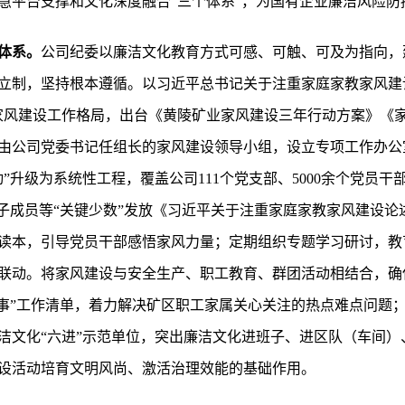
慧平台支撑和文化深度融合“三个体系”，为国有企业廉洁风险防
体系。
公司纪委以廉洁文化教育方式可感、可触、可及为指向，
立制，坚持根本遵循。以习近平总书记关于注重家庭家教家风建
家风建设工作格局，出台《黄陵矿业家风建设三年行动方案》《
由公司党委书记任组长的家风建设领导小组，设立专项工作办公
”升级为系统性工程，覆盖公司111个党支部、5000余个党员
班子成员等“关键少数”发放《习近平关于注重家庭家教家风建设
读本，引导党员干部感悟家风力量；定期组织专题学习研讨，教
联动。将家风建设与安全生产、职工教育、群团活动相结合，确
实事”工作清单，着力解决矿区职工家属关心关注的热点难点问题；
洁文化“六进”示范单位，突出廉洁文化进班子、进区队（车间）
设活动培育文明风尚、激活治理效能的基础作用。