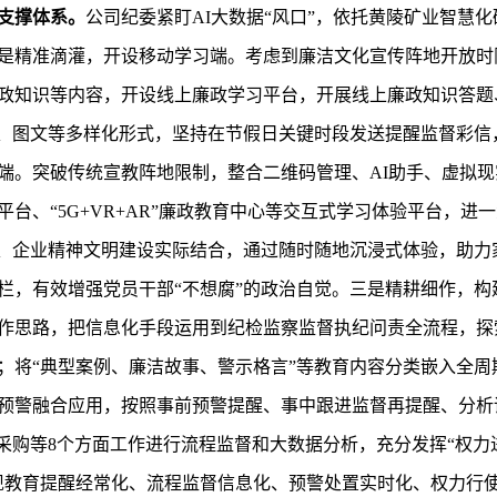
支撑体系。
公司纪委紧盯AI大数据“风口”，依托黄陵矿业智慧
是精准滴灌，开设移动学习端。考虑到廉洁文化宣传阵地开放时
政知识等内容，开设线上廉政学习平台，开展线上廉政知识答题
频、图文等多样化形式，坚持在节假日关键时段发送提醒监督彩信
端。突破传统宣教阵地限制，整合二维码管理、AI助手、虚拟
台、“5G+VR+AR”廉政教育中心等交互式学习体验平台，进
设、企业精神文明建设实际结合，通过随时随地沉浸式体验，助力
栏，有效增强党员干部“不想腐”的政治自觉。三是精耕细作，构
工作思路，把信息化手段运用到纪检监察监督执纪问责全流程，探索形
；将“典型案例、廉洁故事、警示格言”等教育内容分类嵌入全周
预警融合应用，按照事前预警提醒、事中跟进监督再提醒、分析
资采购等8个方面工作进行流程监督和大数据分析，充分发挥“权
现教育提醒经常化、流程监督信息化、预警处置实时化、权力行