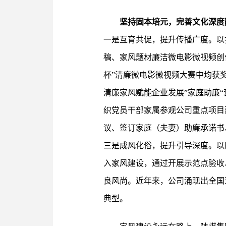
坚持固本培元，完善文化深度
一是互育共促，提升传播广度。以
稿、家风题材廉洁微电影微视频创
杯”清廉微电影微视频大赛中均获奖
清廉家风赋能企业发展”家庭助廉
织党员干部家属参观公司重点项目
议、签订家庭（夫妻）助廉承诺书
三是成风化俗，提升引导深度。以
入家风建设，通过开展示范点验收、
良风尚。近年来，公司涌现出全国
典型。