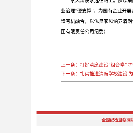
家风建设永远在路上。陕煤集
业治理“硬支撑”，为国有企业开
造有机融合，以优良家风涵养清朗
团有限责任公司纪委）
上一条：打好清廉建设“组合拳” 
下一条：扎实推进清廉学校建设 为
全国纪检监察网