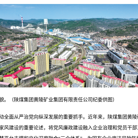
貌。（陕煤集团黄陵矿业集团有限责任公司纪委供图）
动全面从严治党向纵深发展的重要抓手。近年来，陕煤集团黄陵
风建设的重要论述，将党风廉政建设融入企业治理和党员干部工作