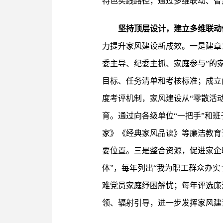
特色实践路径，通过多维联动、智
坚持顶层设计，建立多维联动
力提升家风建设新成效。一是建章
委主导、纪委主抓、家庭参与”的
目标、任务清单和考核标准；成立
度考评机制，家风建设从“零散活动
育。通过向各级单位“一把手”和
家》《经典家风品读》等廉洁教育
要位置。三是整合资源，促进家企
体”，每年列出“我为职工群众办
难党员家庭纾困解忧；每年评选廉
领、辐射引导，进一步发挥家风建