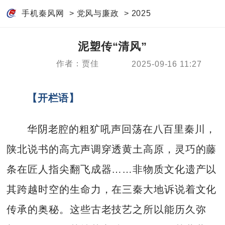
手机秦风网
>
党风与廉政
>
2025
泥塑传“清风”
作者：贾佳
2025-09-16 11:27
【开栏语】
华阴老腔的粗犷吼声‌回荡在八百里秦川，
陕北说书的高亢声调穿透黄土高原，灵巧的藤
条在匠人指尖翻飞成器……非物质文化遗产以
其跨越时空的生命力，在三秦大地诉说着文化
传承的奥秘。这些古老技艺之所以能历久弥