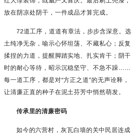
红大绿装饰，既威严又喜庆。最后刷上亮漆，
放在阴凉处阴干，一件成品才算完成。
72道工序，道道有章法，步步含深意。选
土纯净无杂，喻示心怀坦荡、不藏私心；反复
揉捏的力道，提醒脚踏实地、扎实肯干；阴干
时的耐心等待，昭示沉稳坚守、不急不躁……
每一道工序，都是对“方正之道”的无声诠释，
让清廉正直的种子在泥土芬芳中悄然萌发。
传承里的清廉密码
如今的六营村，灰瓦白墙的关中民居连成