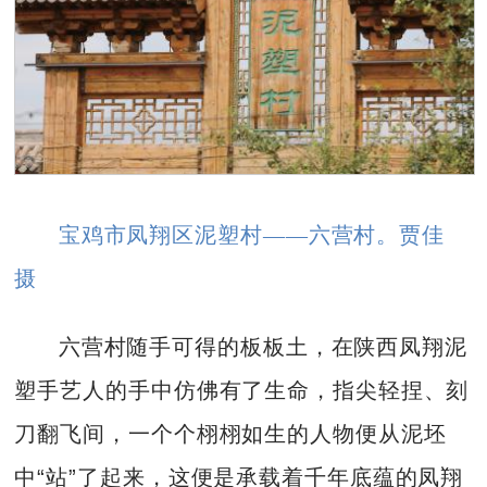
宝鸡市凤翔区泥塑村
—
—六营村。
贾佳
摄
六营村随手可得的板板土，在陕西凤翔泥
塑手艺人的手中仿佛有了生命，指尖轻捏、刻
刀翻飞间，一个个栩栩如生的人物便从泥坯
中“站”了起来，这便是承载着千年底蕴的凤翔