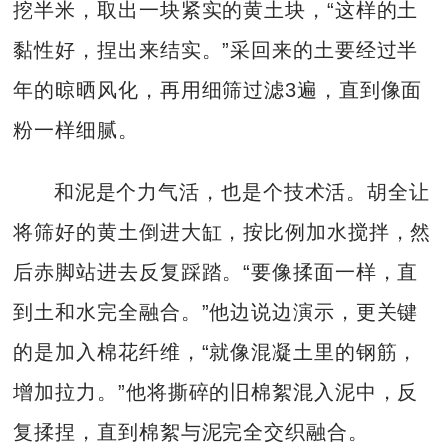
挖半米，取出一块紧实的黄土块，“这样的土
黏性好，捏出来结实。”采回来的土要经过半
年的晾晒风化，再用细筛过滤3遍，直到像面
粉一样细腻。
和泥是个力气活，也是个技术活。胡全让
将筛好的黄土倒进大缸，按比例加水搅拌，然
后赤脚站进去反复踩踏。“要像揉面一样，直
到土和水完全融合。”他边说边演示，更关键
的是加入棉花纤维，“就像混凝土里的钢筋，
增加拉力。”他将撕碎的旧棉絮混入泥中，反
复揉捏，直到棉絮与泥完全交织融合。