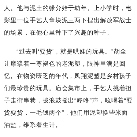
人。他与泥土的缘分始于幼年。上小学时，电
影里一位手艺人拿块泥三两下捏出解放军战士
的场景，在他心里种下了兴趣的种子。
“过去叫‘耍货’，就是哄娃的玩具。”胡全
让摩挲着一尊褪色的老泥塑，眼神里满是回
忆。在物资匮乏的年代，凤翔泥塑是乡村孩子
们最珍贵的玩具。庙会集市上，手艺人挑着担
子走街串巷，拨浪鼓摇出“咚咚”声，吆喝着“耍
货耍货，一毛钱两个”，他们用泥塑换些米面
油盐，维系着生计。