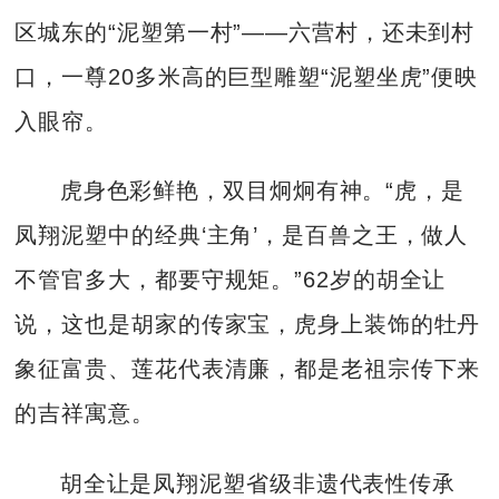
区城东的“泥塑第一村”——六营村，还未到村
口，一尊20多米高的巨型雕塑“泥塑坐虎”便映
入眼帘。
虎身色彩鲜艳，双目炯炯有神。“虎，是
凤翔泥塑中的经典‘主角’，是百兽之王，做人
不管官多大，都要守规矩。”62岁的胡全让
说，这也是胡家的传家宝，虎身上装饰的牡丹
象征富贵、莲花代表清廉，都是老祖宗传下来
的吉祥寓意。
胡全让是凤翔泥塑省级非遗代表性传承