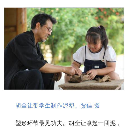
胡全让带学生制作泥塑。
贾佳 摄
塑形环节最见功夫。胡全让拿起一团泥，