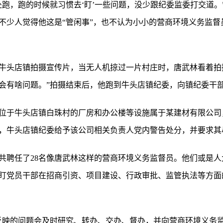
处跑，跑的时候就习惯去‘盯’一些问题，没少跟纪委监委打交道。
少人觉得他这是“管闲事”，也不认为小小的营商环境义务监督员
牛头店镇拍摄宣传片，当无人机掠过一片村庄时，唐武林看着拍
会有啥问题。”拍摄结束后，他跑到牛头店镇纪委，向镇纪委干
位于牛头店镇白珠村的厂房和办公楼等设施属于某建材有限公司
，牛头店镇纪委给予该公司相关负责人党内警告处分，并要求其
监委共聘任了28名像唐武林这样的营商环境义务监督员。他们或是
盯党员干部在招商引资、项目建设、行政审批、监管执法等方面
反映的问题会及时研究、转办、交办、督办，并向营商环境义务监