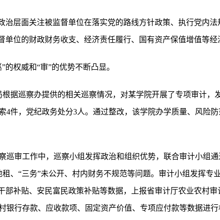
从政治层面关注被监督单位在落实党的路线方针政策、执行党内法
监督单位的财政财务收支、经济责任履行、国有资产保值增值等经
”的权威和“审”的优势不断凸显。
审计局根据巡察办提供的相关巡察情况，对某学院开展了专项审计，
索4件，党纪政务处分3人。通过整改，该学院办学质量、风险
村巡察巡审工作中，巡察小组发挥政治和组织优势，联合审计小组
地租、“三务”未公开、村内财务不规范等问题。审计小组发挥专
、村干部补贴、安民富民政策补贴等数据，上报省审计厅农业农村
村银行存款、应收款项、固定资产价值、专项应付款等数据进行