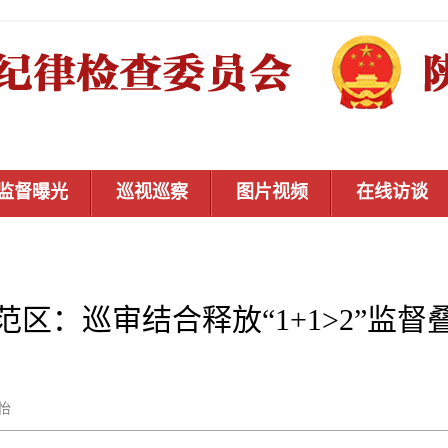
监督曝光
巡视巡察
图片视频
在线访谈
范区：巡审结合释放“1+1>2”监督
蔡怡