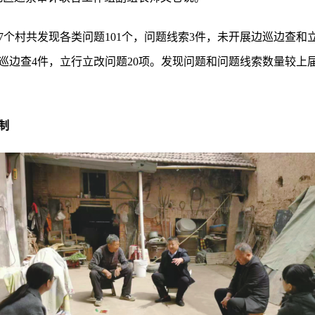
7个村共发现各类问题101个，问题线索3件，未开展边巡边查和
边巡边查4件，立行立改问题20项。发现问题和问题线索数量较
制