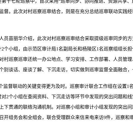
工委第十七轮巡察中，首次采用“巡审同步、协同推进、资源共享
监督。此次对村巡察巡审结合，则是在充分总结巡审联动实践经
人员苗丽华介绍，此次对村巡察巡审结合采取提级巡审同步的方
计2个小组，由示范区审计局1名副局长和杨陵区1名巡察组组长
对村巡察巡审还统一办公地点、学习安排、工作部署、人员管理
个别谈话、座谈了解、下沉走访，切实做到巡审监督全面融合，
这个监督联动的关键变得更为及时。巡察审计联合工作组在设置1
时对2个小组在查阅资料、下沉走访等环节中发现的突出问题和
上下贯通的联络沟通机制。对巡察小组和审计小组发现的突出问
次召开组务会和全组会，联合受理群众来信来电来访9件，巡察和审