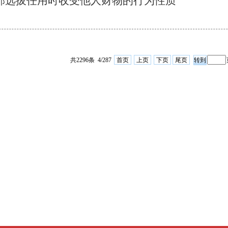
部选拔任用时收受他人财物的行为性质
共2296条 4/287
首页
上页
下页
尾页