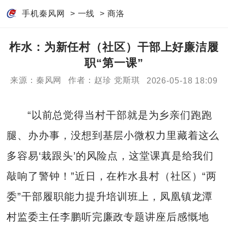
手机秦风网
>
一线
>
商洛
柞水：为新任村（社区）干部上好廉洁履
职“第一课”
来源：秦风网
作者：赵珍 党斯琪
2026-05-18 18:09
“以前总觉得当村干部就是为乡亲们跑跑
腿、办办事，没想到基层小微权力里藏着这么
多容易‘栽跟头’的风险点，这堂课真是给我们
敲响了警钟！”近日，在柞水县村（社区）“两
委”干部履职能力提升培训班上，凤凰镇龙潭
村监委主任李鹏听完廉政专题讲座后感慨地