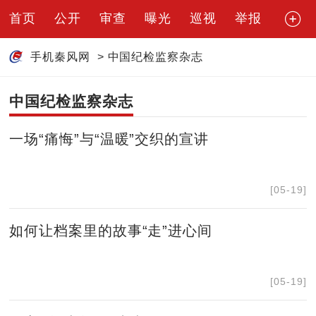
首页
公开
审查
曝光
巡视
举报
手机秦风网
>
中国纪检监察杂志
中国纪检监察杂志
一场“痛悔”与“温暖”交织的宣讲
[05-19]
如何让档案里的故事“走”进心间
[05-19]