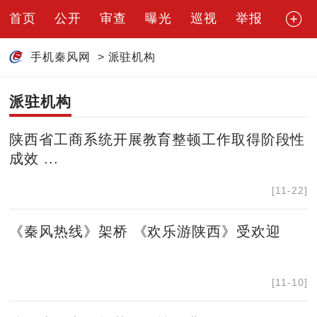
首页
公开
审查
曝光
巡视
举报
手机秦风网
>
派驻机构
派驻机构
陕西省工商系统开展教育整顿工作取得阶段性
成效 ...
[11-22]
《秦风热线》架桥 《欢乐游陕西》受欢迎
[11-10]