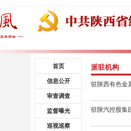
首页
派驻机构
信息公开
驻陕西有色金
审查调查
驻陕汽控股集
监督曝光
巡视巡察