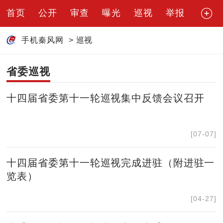
首页
公开
审查
曝光
巡视
举报
手机秦风网
>
巡视
省委巡视
十四届省委第十一轮巡视集中反馈会议召开
[07-07]
十四届省委第十一轮巡视完成进驻（附进驻一
览表）
[04-27]