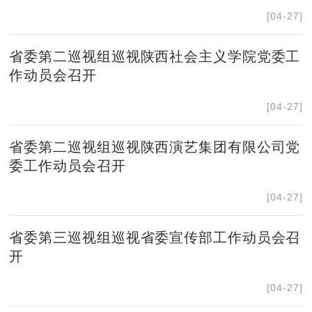
[04-27]
省委第二巡视组巡视陕西社会主义学院党委工
作动员会召开
[04-27]
省委第二巡视组巡视陕西演艺集团有限公司党
委工作动员会召开
[04-27]
省委第三巡视组巡视省委宣传部工作动员会召
开
[04-27]