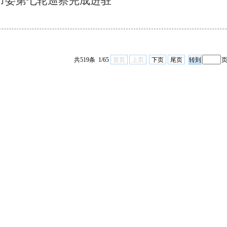
市委第七轮巡察完成进驻
共519条 1/65
首页
上页
下页
尾页