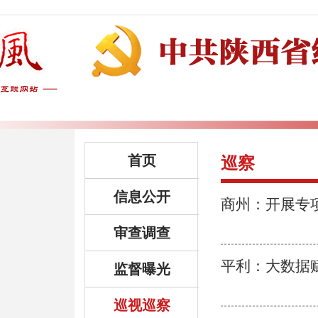
首页
巡察
信息公开
商州：开展专
审查调查
平利：大数据
监督曝光
巡视巡察