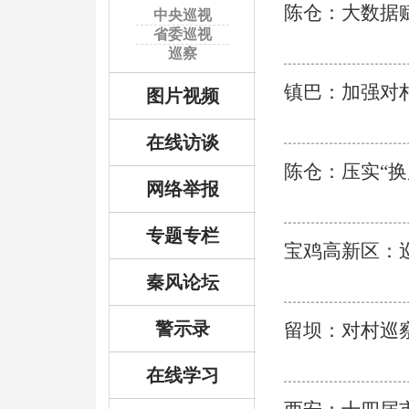
陈仓：大数据
中央巡视
省委巡视
巡察
镇巴：加强对
图片视频
在线访谈
陈仓：压实“换
网络举报
专题专栏
宝鸡高新区：
秦风论坛
警示录
留坝：对村巡
在线学习