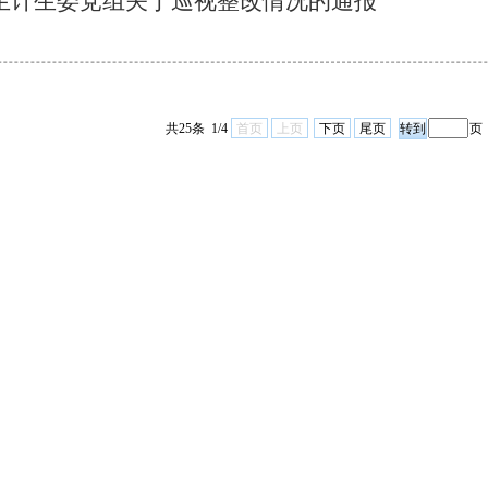
生计生委党组关于巡视整改情况的通报
共25条 1/4
首页
上页
下页
尾页
页