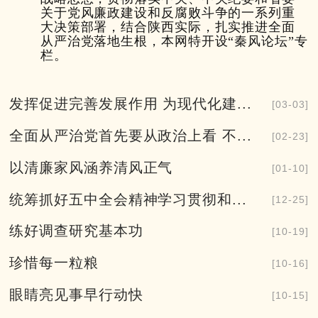
关于党风廉政建设和反腐败斗争的一系列重
大决策部署，结合陕西实际，扎实推进全面
从严治党落地生根，本网特开设“秦风论坛”专
栏。
发挥促进完善发展作用 为现代化建...
[03-03]
全面从严治党首先要从政治上看 不...
[02-23]
以清廉家风涵养清风正气
[01-10]
统筹抓好五中全会精神学习贯彻和...
[12-25]
练好调查研究基本功
[10-19]
珍惜每一粒粮
[10-16]
眼睛亮见事早行动快
[10-15]