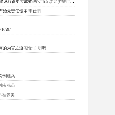
”建设取得更大成效
/西安市纪委监委驻市公安局纪检监察组
严治党责任链条
/李仕阳
10篇
/
珂的为官之道
/蔡怡 白明鹏
实
/刘建兵
刘伟 张芮
”
/桂梦美