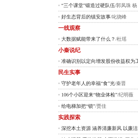
“三个课堂”锻造过硬队伍
/郭凤珠 杨
好生态背后的镇安故事
/叱骁峰
一线观察
大数据赋能带来了什么？
/杜瑶
小秦说纪
准确识别以定向增发股份收益权为
民生实事
守护老年人的幸福“食”光
/秦晋
106个小区迎来“物业体检”
/纪明薇
给电梯加把“锁”
/贾佳
实践探索
深挖本土资源 涵养清廉新风 以廉