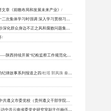
要文章《前瞻布局和发展未来产业》
/
李希在二十届中央纪委常委会第二十二次集体学习时强调 深入学习贯彻习近平总书记关于社会工作的重要论述 以高质量监督执纪执法为社会工作高质量发展提供有力保障
陕西省委常委会召开会议 部署进一步深化群众身边不正之风和腐败问题集中整治工作​
/
开
/
以更高标准更实举措提升监督质效——陕西持续开展“纪检监察工作规范化法治化正规化建设年”行动
的纪律故事系列报道之四
/杜瑶 郭凤珠 秦川儿
回望历史转折 赓续红色铁纪——访中共遵义市委党校（贵州遵义干部学院）遵义会议研究中心原主任徐勇
留在云岭大地的“铁纪”与“火种”——访中共云南省委党史研究室副主任杨伍荣、中共昆明市委党史研究室