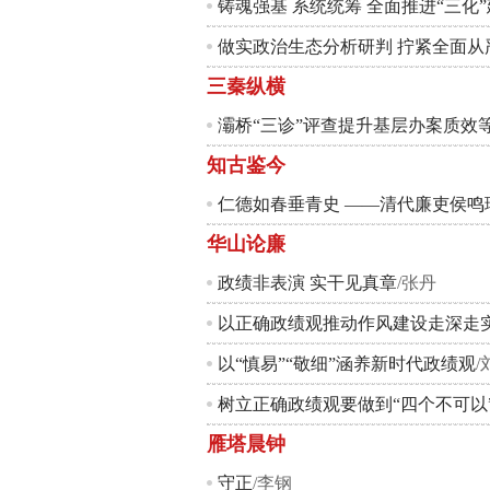
铸魂强基 系统统筹 全面推进“三化
做实政治生态分析研判 拧紧全面从
三秦纵横
灞桥“三诊”评查提升基层办案质效等
知古鉴今
仁德如春垂青史 ——清代廉吏侯鸣
华山论廉
政绩非表演 实干见真章
/张丹
以正确政绩观推动作风建设走深走
以“慎易”“敬细”涵养新时代政绩观
/
树立正确政绩观要做到“四个不可以
雁塔晨钟
守正
/李钢