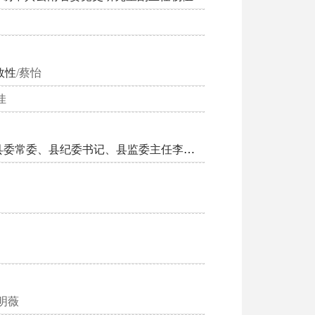
效性
/蔡怡
佳
“民有所呼，我有所应”——记绥德县委常委、县纪委书记、县监委主任李泓江
/武利芳
纪明薇