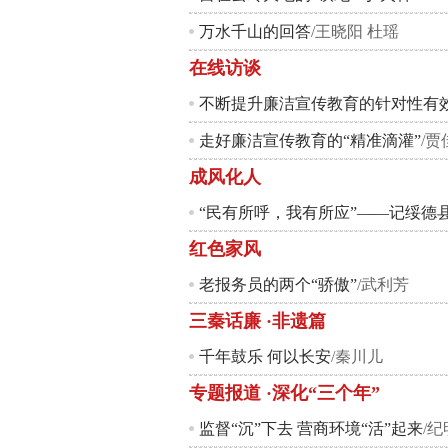
万水千山的回答
/王晓阳 杜瑶
在线访谈
不断提升廉洁宣传教育的针对性有
走好廉洁宣传教育的“精准滴灌”
/贾
成风化人
红色家风
老报务员的两个“骄傲”
/武利芳
三秦话廉 ·非遗篇
千年鼓乐 何以长安
/秦川儿
专题报道 ·深化“三个年”
监督“沉”下去 营商环境“活”起来
/