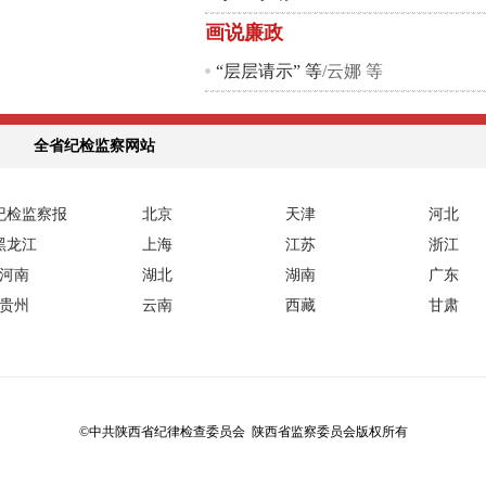
画说廉政
“层层请示” 等
/云娜 等
全省纪检监察网站
纪检监察报
北京
天津
河北
黑龙江
上海
江苏
浙江
河南
湖北
湖南
广东
贵州
云南
西藏
甘肃
©中共陕西省纪律检查委员会 陕西省监察委员会版权所有